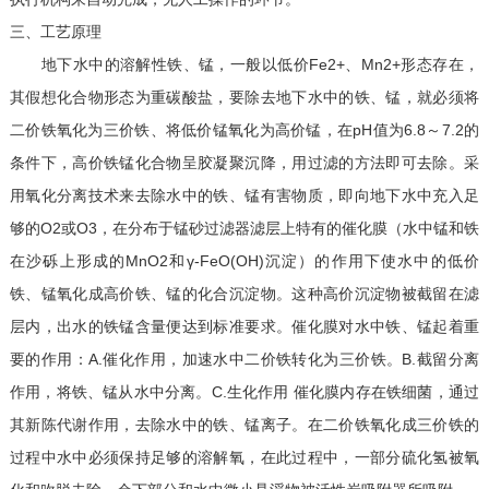
三、工艺原理
地下水中的溶解性铁、锰，一般以低价Fe2+、Mn2+形态存在，
其假想化合物形态为重碳酸盐，要除去地下水中的铁、锰，就必须将
二价铁氧化为三价铁、将低价锰氧化为高价锰，在pH值为6.8～7.2的
条件下，高价铁锰化合物呈胶凝聚沉降，用过滤的方法即可去除。采
用氧化分离技术来去除水中的铁、锰有害物质，即向地下水中充入足
够的O2或O3，在分布于锰砂过滤器滤层上特有的催化膜（水中锰和铁
在沙砾上形成的MnO2和γ-FeO(OH)沉淀）的作用下使水中的低价
铁、锰氧化成高价铁、锰的化合沉淀物。这种高价沉淀物被截留在滤
层内，出水的铁锰含量便达到标准要求。催化膜对水中铁、锰起着重
要的作用：A.催化作用，加速水中二价铁转化为三价铁。B.截留分离
作用，将铁、锰从水中分离。C.生化作用 催化膜内存在铁细菌，通过
其新陈代谢作用，去除水中的铁、锰离子。在二价铁氧化成三价铁的
过程中水中必须保持足够的溶解氧，在此过程中，一部分硫化氢被氧